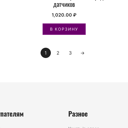
датчиков
1,020.00
₽
В КОРЗИНУ
1
2
3
→
упателям
Разное