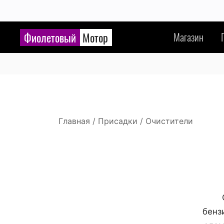
Фиолетовый
Мотор
Магазин
Главная
/
Присадки
/ Очистители
бенз