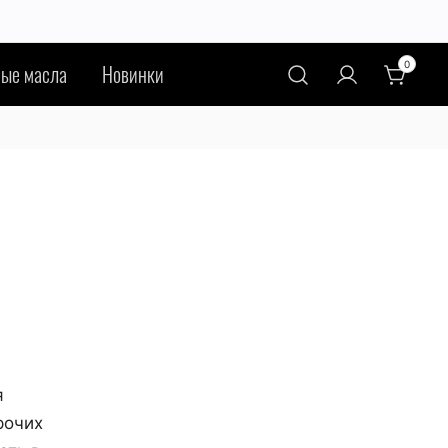
0
ые масла
Новинки
я
рочих