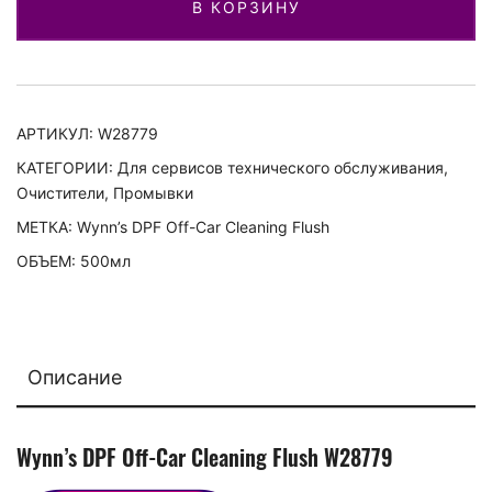
В КОРЗИНУ
(DPF)
со
снятием
АРТИКУЛ:
W28779
КАТЕГОРИИ:
Для сервисов технического обслуживания
,
Очистители
,
Промывки
МЕТКА:
Wynn’s DPF Off-Car Cleaning Flush
ОБЪЕМ: 500мл
Описание
Wynn’s DPF Off-Car Cleaning Flush W28779