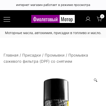
интернет магазин работает в режиме просмотра
Правила публикации отзывов
×
0
Фиолетовый
Мотор
Расскажите, чем вам понравился 🙂 или нет 😞
Моторные масла, автохимия, присадки в топливо и масло.
этот товар.
Будьте вежливы и соблюдайте грамотность.
Отзыв не публикуется если:
Главная
/
Присадки
/
Промывки
/ Промывка
сажевого фильтра (DPF) со снятием
- набран латинскими буквами,
- набран буквами в верхнем регистре,
- содержит нецензурную лексику или любые
🔍
оскорбления,
- содержит большое количество лексических,
орфографических и других ошибок,
- отзыв рекламного характера (номера