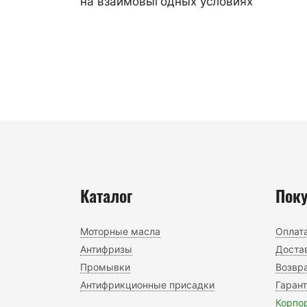
на взаимовыгодных условиях
Каталог
Пок
Моторные масла
Оплат
Антифризы
Доста
Промывки
Возвра
Антифрикционные присадки
Гаран
Корпо