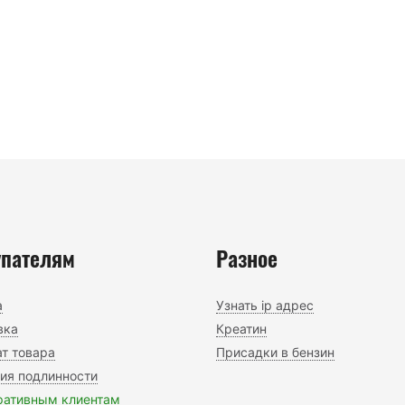
упателям
Разное
а
Узнать ip адрес
вка
Креатин
т товара
Присадки в бензин
тия подлинности
ративным клиентам