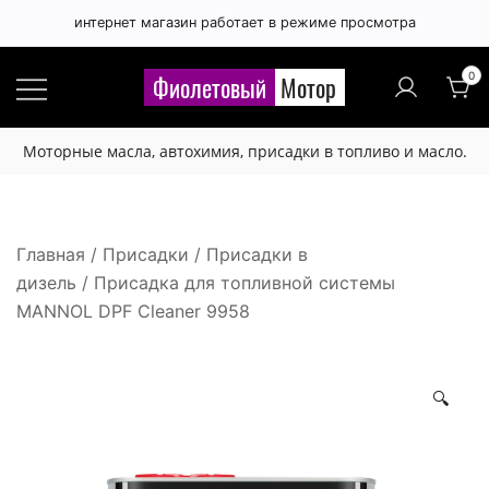
интернет магазин работает в режиме просмотра
Правила публикации отзывов
×
0
Фиолетовый
Мотор
Расскажите, чем вам понравился 🙂 или нет 😞
Моторные масла, автохимия, присадки в топливо и масло.
этот товар.
Будьте вежливы и соблюдайте грамотность.
Отзыв не публикуется если:
Главная
/
Присадки
/
Присадки в
дизель
/ Присадка для топливной системы
- набран латинскими буквами,
MANNOL DPF Cleaner 9958
- набран буквами в верхнем регистре,
- содержит нецензурную лексику или любые
оскорбления,
🔍
- содержит большое количество лексических,
орфографических и других ошибок,
- отзыв рекламного характера (номера