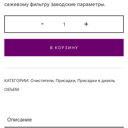
сажевому фильтру заводские параметры.
Количество
-
+
Присадка
для
топливной
В КОРЗИНУ
системы
MANNOL
DPF
Cleaner
9958
КАТЕГОРИИ:
Очистители
,
Присадки
,
Присадки в дизель
ОБЪЕМ:
Описание