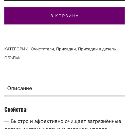
для
топливной
В КОРЗИНУ
системы
MN9980
Diesel
Jet
Cleaner
КАТЕГОРИИ:
Очистители
,
Присадки
,
Присадки в дизель
9980
ОБЪЕМ:
Описание
Свойства:
— Быстро и эффективно очищает загрязнённые