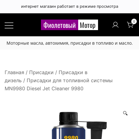
интернет магазин работает в режиме просмотра
Правила публикации отзывов
×
0
Фиолетовый
Мотор
Расскажите, чем вам понравился 🙂 или нет 😞
Моторные масла, автохимия, присадки в топливо и масло.
этот товар.
Будьте вежливы и соблюдайте грамотность.
Отзыв не публикуется если:
Главная
/
Присадки
/
Присадки в
дизель
/ Присадки для топливной системы
- набран латинскими буквами,
MN9980 Diesel Jet Cleaner 9980
- набран буквами в верхнем регистре,
- содержит нецензурную лексику или любые
оскорбления,
🔍
- содержит большое количество лексических,
орфографических и других ошибок,
- отзыв рекламного характера (номера