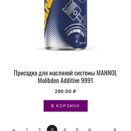
Присадка для масляной системы MANNOL
Molibden Additive 9991
290.00
₽
В КОРЗИНУ
←
1
2
3
4
5
6
…
8