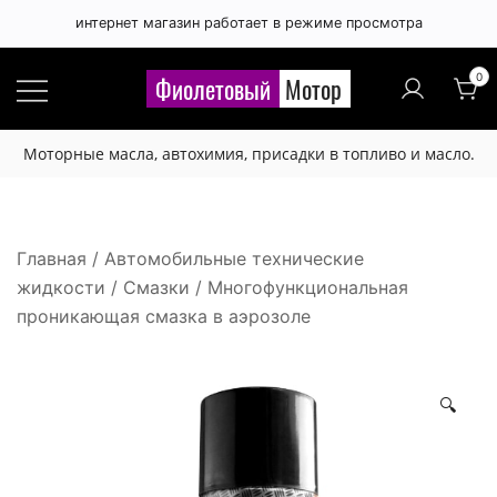
интернет магазин работает в режиме просмотра
Правила публикации отзывов
×
0
Фиолетовый
Мотор
Расскажите, чем вам понравился 🙂 или нет 😞
Моторные масла, автохимия, присадки в топливо и масло.
этот товар.
Будьте вежливы и соблюдайте грамотность.
Отзыв не публикуется если:
Главная
/
Автомобильные технические
жидкости
/
Смазки
/ Многофункциональная
- набран латинскими буквами,
проникающая смазка в аэрозоле
- набран буквами в верхнем регистре,
- содержит нецензурную лексику или любые
оскорбления,
🔍
- содержит большое количество лексических,
орфографических и других ошибок,
- отзыв рекламного характера (номера