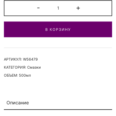
Количество
-
+
Многофункциональная
проникающая
смазка
В КОРЗИНУ
в
аэрозоле
АРТИКУЛ:
W56479
КАТЕГОРИЯ:
Смазки
ОБЪЕМ: 500мл
Описание