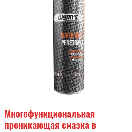
телефонов, адреса, ссылки на другие сайты),
- любой другой посторонний текст.
Публикация отзыва происходит только после
их предварительной проверки.
Администрация сайта оставляют за собой право
не публиковать отзывы, которые не
удовлетворяют перечисленным выше
требованиям, а также оставляют за собой право
удалить любой отзыв в любое время без
объяснения причин и без предварительного
согласования с автором отзыва.
Многофункциональная
проникающая смазка в