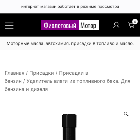
интернет магазин работает в режиме просмотра
Правила публикации отзывов
×
0
Фиолетовый
Мотор
Расскажите, чем вам понравился 🙂 или нет 😞
Моторные масла, автохимия, присадки в топливо и масло.
этот товар.
Будьте вежливы и соблюдайте грамотность.
Отзыв не публикуется если:
Главная
/
Присадки
/
Присадки в
бензин
/ Удалитель влаги из топливного бака. Для
- набран латинскими буквами,
бензина и дизеля
- набран буквами в верхнем регистре,
- содержит нецензурную лексику или любые
оскорбления,
🔍
- содержит большое количество лексических,
орфографических и других ошибок,
- отзыв рекламного характера (номера