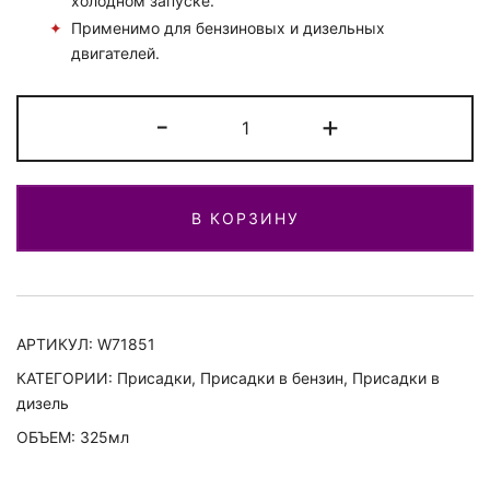
холодном запуске.
Применимо для бензиновых и дизельных
двигателей.
Количество
-
+
Удалитель
влаги
из
В КОРЗИНУ
топливного
бака.
Для
бензина
и
АРТИКУЛ:
W71851
дизеля
КАТЕГОРИИ:
Присадки
,
Присадки в бензин
,
Присадки в
дизель
ОБЪЕМ: 325мл