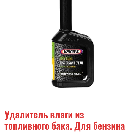
телефонов, адреса, ссылки на другие сайты),
- любой другой посторонний текст.
Публикация отзыва происходит только после
их предварительной проверки.
Администрация сайта оставляют за собой право
не публиковать отзывы, которые не
удовлетворяют перечисленным выше
требованиям, а также оставляют за собой право
удалить любой отзыв в любое время без
объяснения причин и без предварительного
согласования с автором отзыва.
Удалитель влаги из
топливного бака. Для бензина