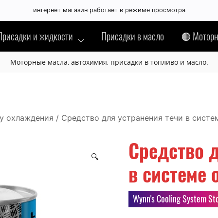
интернет магазин работает в режиме просмотра
ликации отзывов
Присадки и жидкости
Присадки в масло
🟠 Моторн
Моторные масла, автохимия, присадки в топливо и масло.
ем вам понравился 🙂 или нет 😞 этот товар.
вы и соблюдайте грамотность.
ликуется если:
у охлаждения
/ Средство для устранения течи в систем
инскими буквами,
Средство д
вами в верхнем регистре,
🔍
ецензурную лексику или любые оскорбления,
в системе 
ольшое количество лексических, орфографических и д
амного характера (номера телефонов, адреса, ссылки н
Wynn's Cooling System S
ой посторонний текст.