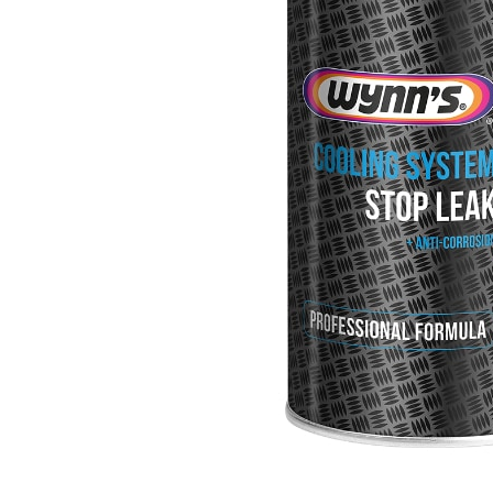
Публикация о
Администраци
не удовлетво
собой право 
предваритель