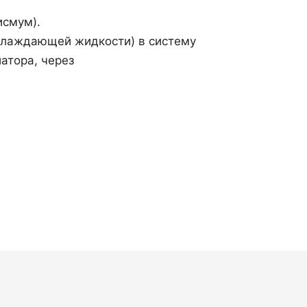
исмум).
 охлаждающей жидкости) в систему
атора, через