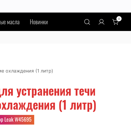
×
0
ые масла
Новинки
е охлаждения (1 литр)
ля устранения течи
охлаждения (1 литр)
ругих ошибок,
а другие
top Leak W45695