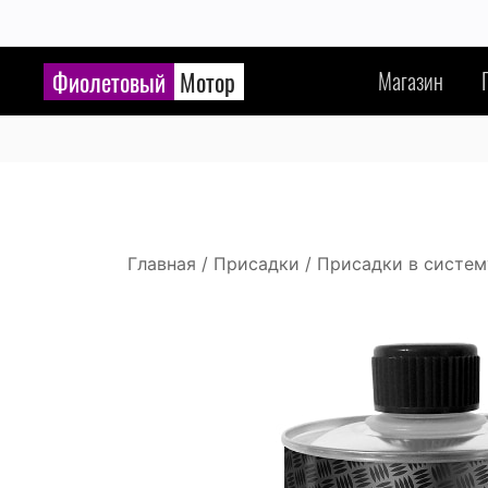
Правила пуб
Фиолетовый
Мотор
Магазин
Расскажите, ч
Будьте вежли
Отзыв не пуб
Главная
/
Присадки
/
Присадки в систем
- набран лат
- набран бук
- содержит н
- содержит б
- отзыв рекл
сайты),
- любой друг