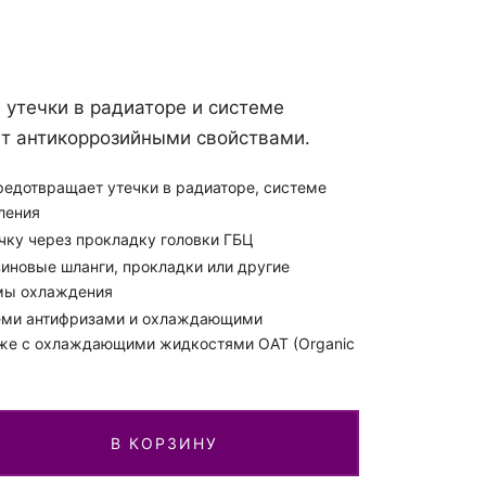
проверки.
 утечки в радиаторе и системе
ывы, которые
т антикоррозийными свойствами.
ляют за
чин и без
редотвращает утечки в радиаторе, системе
ления
чку через прокладку головки ГБЦ
иновые шланги, прокладки или другие
мы охлаждения
еми антифризами и охлаждающими
кже с охлаждающими жидкостями OAT (Organic
В КОРЗИНУ