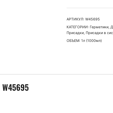
устранения
течи
в
АРТИКУЛ:
W45695
системе
КАТЕГОРИИ:
Герметики
,
Д
охлаждения
Присадки
,
Присадки в си
(1
ОБЪЕМ: 1л (1000мл)
литр)
k W45695