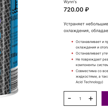
Wynn's
720.00
₽
тзыва происходит только после их предварительной 
Устраняет небольшие
я сайта оставляют за собой право не публиковать отз
охлаждения, обладае
ряют перечисленным выше требованиям, а также остав
удалить любой отзыв в любое время без объяснения при
Останавливает и п
ного согласования с автором отзыва.
охлаждения и отоп
Останавливает уте
Не повреждает рез
компоненты систе
Совместима со вс
жидкостями, а та
Acid Technology)
Количество
-
+
Средство
для