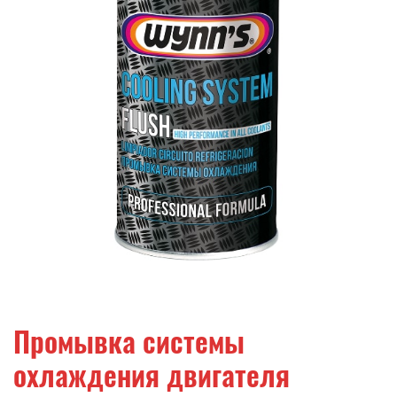
телефонов, адреса, ссылки на другие сайты),
- любой другой посторонний текст.
Публикация отзыва происходит только после
их предварительной проверки.
Администрация сайта оставляют за собой право
не публиковать отзывы, которые не
удовлетворяют перечисленным выше
требованиям, а также оставляют за собой право
удалить любой отзыв в любое время без
объяснения причин и без предварительного
согласования с автором отзыва.
Промывка системы
охлаждения двигателя