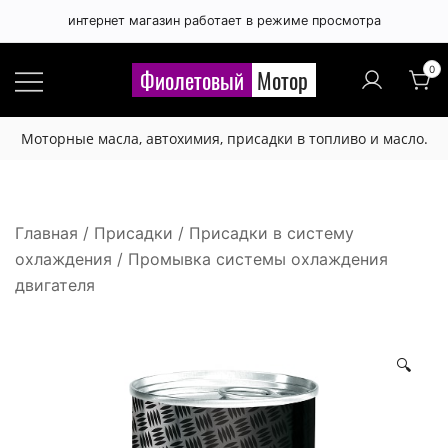
интернет магазин работает в режиме просмотра
Правила публикации отзывов
×
0
Фиолетовый
Мотор
Расскажите, чем вам понравился 🙂 или нет 😞
Моторные масла, автохимия, присадки в топливо и масло.
этот товар.
Будьте вежливы и соблюдайте грамотность.
Отзыв не публикуется если:
Главная
/
Присадки
/
Присадки в систему
охлаждения
/ Промывка системы охлаждения
- набран латинскими буквами,
двигателя
- набран буквами в верхнем регистре,
- содержит нецензурную лексику или любые
оскорбления,
🔍
- содержит большое количество лексических,
орфографических и других ошибок,
- отзыв рекламного характера (номера