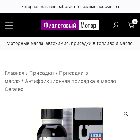
интернет магазин работает в режиме просмотра
Правила публикации отзывов
×
0
Фиолетовый
Мотор
Расскажите, чем вам понравился 🙂 или нет 😞
Моторные масла, автохимия, присадки в топливо и масло.
этот товар.
Будьте вежливы и соблюдайте грамотность.
Отзыв не публикуется если:
Главная
/
Присадки
/
Присадки в
масло
/ Антифрикционная присадка в масло
- набран латинскими буквами,
Ceratec
- набран буквами в верхнем регистре,
- содержит нецензурную лексику или любые
оскорбления,
🔍
- содержит большое количество лексических,
орфографических и других ошибок,
- отзыв рекламного характера (номера