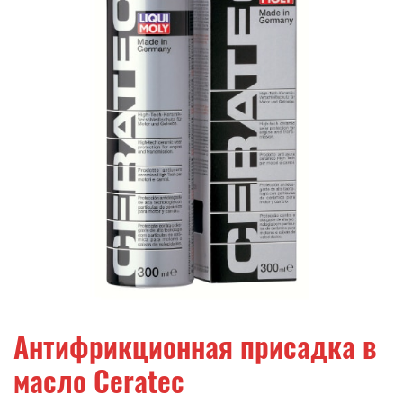
телефонов, адреса, ссылки на другие сайты),
- любой другой посторонний текст.
Публикация отзыва происходит только после
их предварительной проверки.
Администрация сайта оставляют за собой право
не публиковать отзывы, которые не
удовлетворяют перечисленным выше
требованиям, а также оставляют за собой право
удалить любой отзыв в любое время без
объяснения причин и без предварительного
согласования с автором отзыва.
Антифрикционная присадка в
масло Ceratec